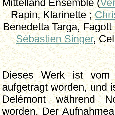
Mittelland Ensemble (
Ve
Rapin
, Klarinette ;
Chri
Benedetta
Targa
, Fagott
Sébastien Singer
, Cel
Dieses Werk ist vo
aufgetragt
worden, und is
Delémont während No
worden. Der Aufnahmeab