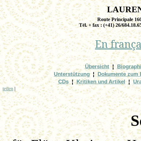
LAURE
Route Principale 1
Tél. + fax : (+41) 26/684.18.6
En
frança
Übersicht
¦
Biograph
Unterstützung
¦
Dokumente zum 
CDs
¦
Kritiken und Artikel
¦
Ur
teilen
|
S