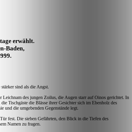
age erwählt.
n-Baden,
1999.
stärker sind als die Angst.
er Leichnam des jungen
Zoilus
, die Augen starr auf
Oinos
gerichtet. In
die Tischgäste die Blässe ihrer Gesichter sich im Ebenholz des
r sie und die umgebenden Gegenstände legt.
ür fest. Die sieben Gefährten, den Blick in die Tiefen des
nem Namen zu fragen.