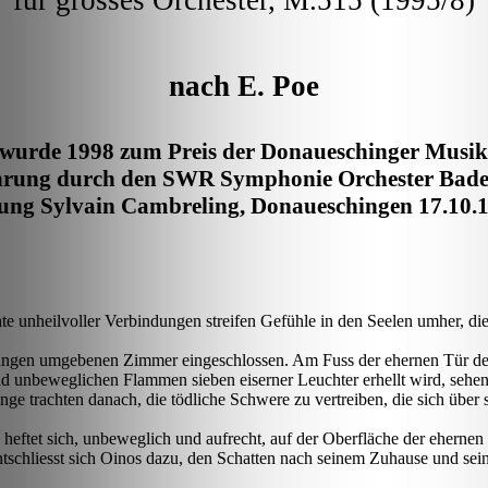
für grosses Orchester, M.515 (1995/8)
nach E. Poe­
 wurde 1998 zum Preis der Donaueschinger Musikt
hrung durch den SWR Symphonie Orchester Bade
ung Sylvain Cambreling, Donaueschingen 17.10.
te unheilvoller Verbindungen streifen Gefühle in den Seelen umher, die 
hängen umgebenen Zimmer eingeschlossen. Am Fuss der ehernen Tür d
d unbeweglichen Flammen sieben eiserner Leuchter erhellt wird, sehen 
nge trachten danach, die tödliche Schwere zu vertreiben, die sich übe
eftet sich, unbeweglich und aufrecht, auf der Oberfläche der ehernen T
tschliesst sich
Oinos
dazu, den Schatten nach seinem Zuhause und sei