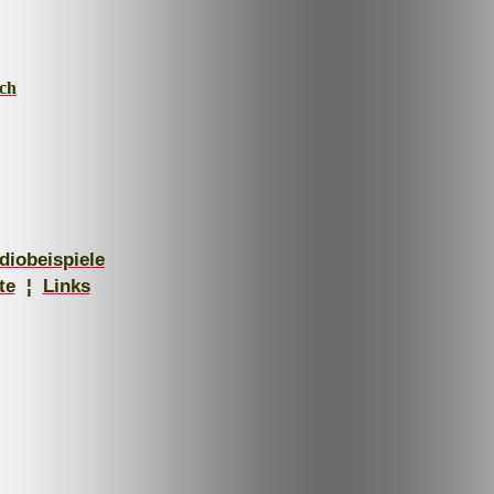
.ch
diobeispiele
te
¦
Links