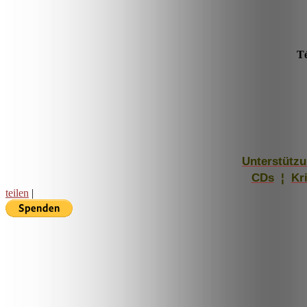
Té
Unterstütz
CDs
¦
Kri
teilen
|