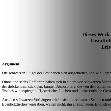
Dieses Werk
Urauffü
Leit
Argument :
Die schwarzen Flügel der Pest haben sich ausgebreitet, und wie ­Früch
Oinos
und sechs Gefährten haben sich in einem von schwarzen Vor
der drückenden, stickigen, bangen Atmosphäre, die von den fahlen un
Tisches widerspiegeln. Hysterisches Lachen und anakreon­tische Gesä
Aus den schwarzen Vorhängen erhebt sich ein seltsamer Schatten und h
Ebenholztisches vergraben, wagen nicht, ihn anzuschauen. Endlich en