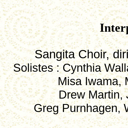
Inter
Sangita
Choir, dir
Solistes
:
Cynthia Wall
Misa
Iwama
,
Drew Martin,
Greg
Purnhagen
, 