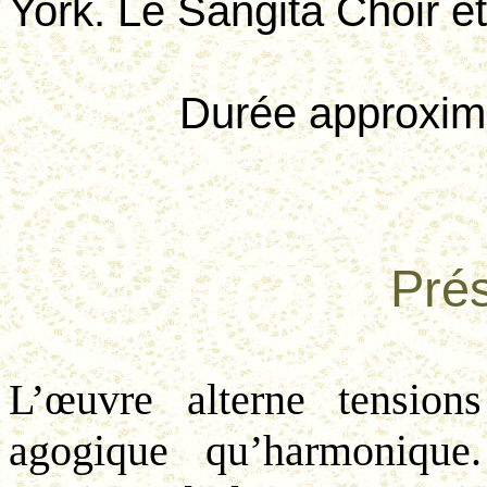
York. Le
Sangita
Choir ét
Durée approxima
Prés
L’œuvre alterne tension
agogique qu’harmonique