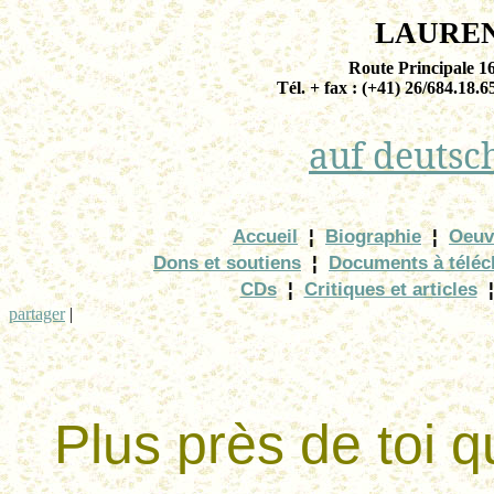
LAURE
Route Principale 
Tél. + fax : (+41) 26/684.18.6
auf
deutsc
Accueil
¦
Biographie
¦
Oeuv
Dons et soutiens
¦
Documents à téléc
CDs
¦
Critiques et articles
¦
partager
|
Plus près de toi q