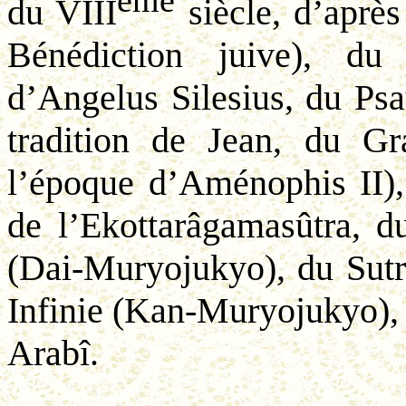
du VIII
siècle, d’après 
Bénédiction juive), d
d’
Angelus
Silesius
, du Ps
tradition de Jean, du G
l’époque d’Aménophis II
de l’
Ekottarâgamasûtra
, d
(
Dai
-
Muryojukyo
), du Sut
Infinie (Kan-
Muryojukyo
)
Arabî
.