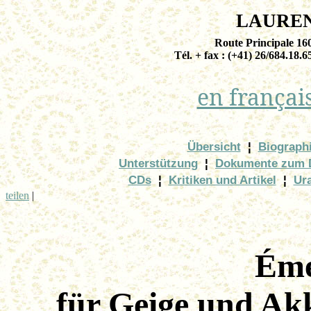
LAURE
Route Principale 1
Tél. + fax : (+41) 26/684.18.6
en françai
Übersicht
¦
Biograph
Unterstützung
¦
Dokumente zum 
CDs
¦
Kritiken und Artikel
¦
Ur
teilen
|
Éme
für Geige und Ak