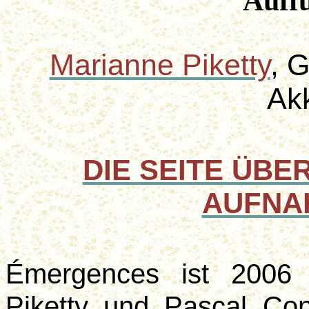
Auff
Marianne Piketty
, 
Ak
DIE SEITE ÜBER
AUFNA
Émergences ist 2006 
Piketty und Pascal Co