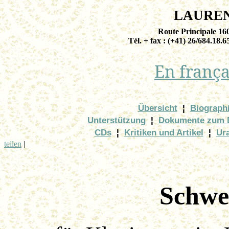
LAURE
Route Principale 1
Tél. + fax : (+41) 26/684.18.6
En
frança
Übersicht
¦
Biograph
Unterstützung
¦
Dokumente zum 
CDs
¦
Kritiken und Artikel
¦
Ur
teilen
|
Schwe