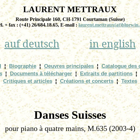
LAURENT METTRAUX
Route Principale 160, CH-1791 Courtaman (Suisse)
l. + fax : (+41) 26/684.18.65, E-mail :
laurent.mettraux(at)bluewin
auf deutsch
in english
l
¦
Biographie
¦
Oeuvres principales
¦
Catalogue des
s
¦
Documents à télécharger
¦
Extraits de partitions
¦
Critiques et articles
¦
Créations et concerts
¦
Textes
Danses Suisses
pour piano à quatre mains, M.635 (2003-4)