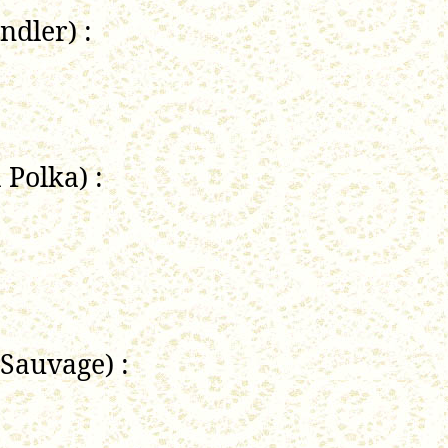
dler) :
Polka) :
auvage) :