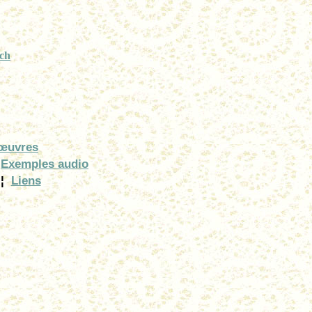
.ch
 œuvres
Exemples audio
¦
Liens