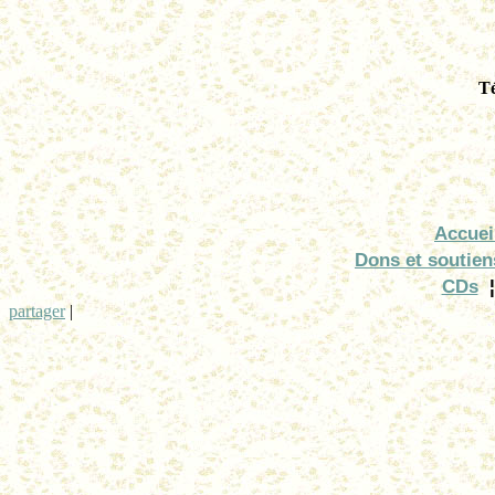
Té
Accuei
Dons et soutien
CDs
¦
partager
|