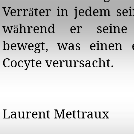
Verr
ter in jedem sei
ä
w
hrend er seine 
ä
bewegt, was einen 
Cocyte
verursacht.
Laurent Mettraux