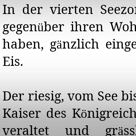
In der vierten
Seezo
gegen
ber ihren Woh
ü
haben, g
nzlich eing
ä
Eis.
Der riesig, vom See b
Kaiser des K
nigreic
ö
veraltet und gr
s
ä