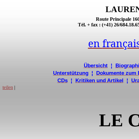
LAURE
Route Principale 1
Tél. + fax : (+41) 26/684.18.
en
françai
Übersicht
¦
Biograph
Unterstützung
¦
Dokumente zum 
CDs
¦
Kritiken und Artikel
¦
Ur
teilen
|
LE 