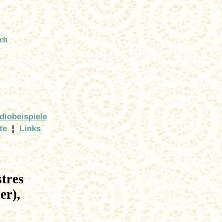
.ch
diobeispiele
te
¦
Links
tres
er),