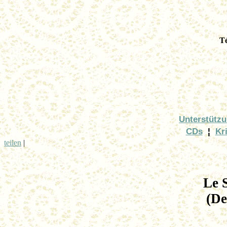
Té
Unterstütz
CDs
¦
Kri
teilen
|
Le 
(De