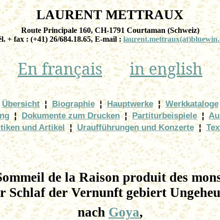
LAURENT METTRAUX
Route Principale 160, CH-1791 Courtaman (Schweiz)
l. + fax : (+41) 26/684.18.65, E-mail :
laurent.mettraux(at)bluewin
En français
in english
Übersicht
¦
Biographie
¦
Hauptwerke
¦
Werkkataloge
ung
¦
Dokumente zum Drucken
¦
Partiturbeispiele
¦
Au
tiken und Artikel
¦
Uraufführungen und Konzerte
¦
Tex
Sommeil de la Raison produit des mons
r Schlaf der Vernunft gebiert Ungeheu
nach
Goya
,