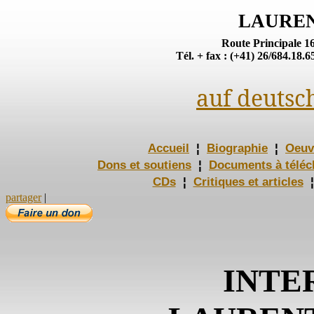
LAURE
Route Principale 1
Tél. + fax : (+41) 26/684.18.6
auf deutsc
Accueil
¦
Biographie
¦
Oeuv
Dons et soutiens
¦
Documents à téléc
CDs
¦
Critiques et articles
¦
partager
|
INTE