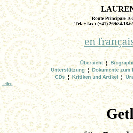
LAURE
Route Principale 1
Tél. + fax : (+41) 26/684.18.6
en françai
Übersicht
¦
Biograph
Unterstützung
¦
Dokumente zum 
CDs
¦
Kritiken und Artikel
¦
Ur
teilen
|
Get