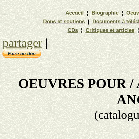
Accueil
¦
Biographie
¦
Oeuv
Dons et soutiens
¦
Documents à téléc
CDs
¦
Critiques et articles
¦
partager
|
OEUVRES POUR /
AN
(
catalog