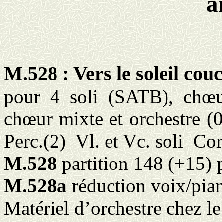
a
M.528 : Vers le soleil
couc
pour 4 soli (SATB), chœur
chœur mixte et orchestre (0
Perc
.(
2)
Vl. et Vc. soli
Cor
M.528
partition 148 (+15) 
M.528a
réduction voix/pia
Matériel d’orchestre chez l