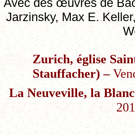
Avec des œuvres de Bac
Jarzinsky, Max E. Kelle
We
Zurich, église Sai
Stauffacher)
–
Ven
La Neuveville, la Blan
201