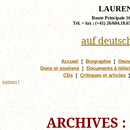
LAURE
Route Principale 1
Tél. + fax : (+41) 26/684.18.6
auf deutsc
Accueil
¦
Biographie
¦
Oeuv
Dons et soutiens
¦
Documents à téléc
CDs
¦
Critiques et articles
¦
partager
|
ARCHIVES :