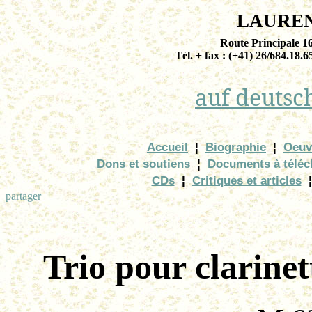
LAURE
Route Principale 
Tél. + fax : (+41) 26/684.18.6
auf
deutsc
Accueil
¦
Biographie
¦
Oeuv
Dons et soutiens
¦
Documents à téléc
CDs
¦
Critiques et articles
¦
partager
|
Trio pour clarinet