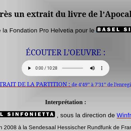
r
è
s un extrait du livre de l
Apoca
’
la Fondation Pro
Helvetia
pour le
ÉCOUTER L’OEUVRE :
TRAIT DE LA PARTITION :
de 4’49’’ à 7’31’’ de l’enr
Interprétation :
, sous la direction de
Winf
in 2008 à la
Sendesaal
Hessischer
Rundfunk de Franc