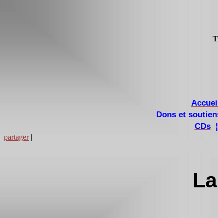
T
Accuei
Dons et soutien
CDs
¦
partager
|
La