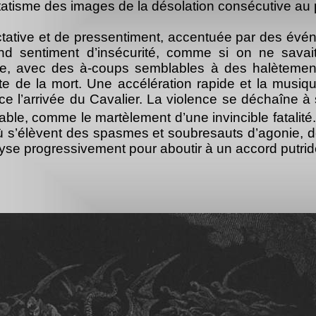
le statisme des images de la désolation consécutive au
tive et de pressentiment, accentuée par des évén
sentiment d’insécurité, comme si on ne savait 
ante, avec des à-coups semblables à des halètem
te de la mort. Une accélération rapide et la musiq
l’arrivée du Cavalier. La violence se déchaîne à 
ble, comme le martèlement d’une invincible fatalité
 s’élèvent des spasmes et soubresauts d’agonie, de
yse progressivement pour aboutir à un accord putrid