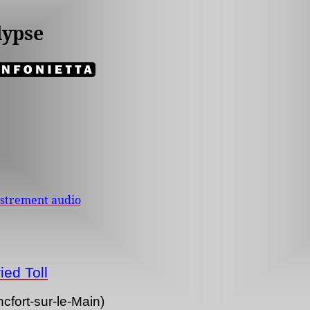
lypse
egistrement audio
ried
Toll
fort-sur-le-Main)