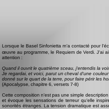
Lorsque l
e Basel Sinfonietta m’a contacté pour l’éc
œuvre au programme, le Requiem de Verdi. J’ai ainsi
attention :
Quand il ouvrit le quatrième sceau, j'entendis la voi
Je regardai, et voici, parut un cheval d'une couleur
donné sur le quart de la terre, pour faire périr les 
(Apocalypse, chapitre 6, versets 7-8)
Cette composition n’est pas une simple description
et évoque les sensations de terreur qu’elle inspir
sonorités étranges. La tension dramatique est assu