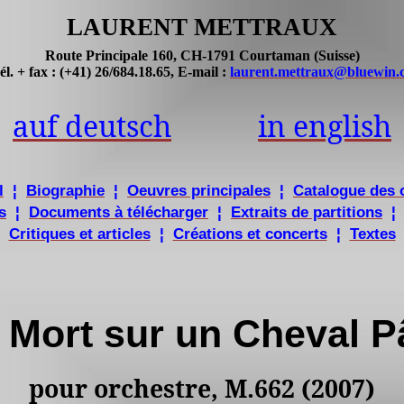
LAURENT METTRAUX
Route Principale 160, CH-1791
Courtaman
(Suisse)
él. + fax : (+41) 26/684.18.65, E-mail :
laurent.mettraux@bluewin.
auf
deutsch
in
english
l
¦
Biographie
¦
Oeuvres
principales
¦
Catalogue des
s
¦
Documents à télécharger
¦
Extraits de partitions
¦
Critiques et articles
¦
Créations et concerts
¦
Textes
 Mort sur un Cheval P
pour
orchestre, M.662 (2007)