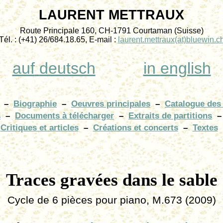
LAURENT METTRAUX
Route Principale 160, CH-1791
Courtaman
(Suisse)
Tél. : (+41) 26/684.18.65, E-mail :
laurent.mettraux
(at)bluewin.c
auf
deutsch
in
english
–
Biographie
–
Oeuvres
principales
–
Catalogue des
s
–
Documents à télécharger
–
Extraits de partitions
–
Critiques et articles
–
Créations et concerts
–
Textes
Traces gravées dans le sable
Cycle de 6 pièces pour piano, M.673 (2009)