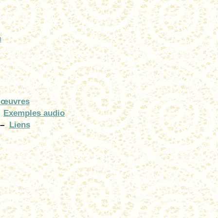
h
 œuvres
Exemples audio
–
Liens