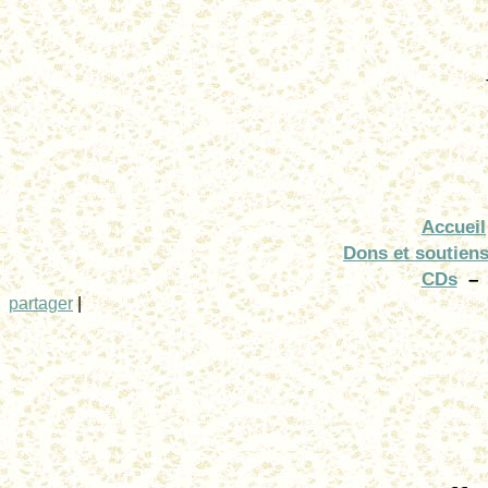
Accueil
Dons et soutien
CDs
–
partager
|