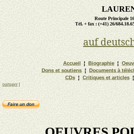
LAURE
Route Principale 1
Tél. + fax : (+41) 26/684.18.6
auf deutsc
Accueil
¦
Biographie
¦
Oeuv
Dons et soutiens
¦
Documents à téléc
CDs
¦
Critiques et articles
¦
partager
|
OEUVRES POU